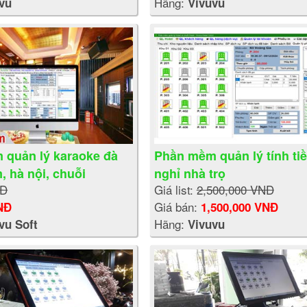
Hãng:
vu
Vivuvu
 quản lý karaoke đà
Phần mềm quản lý tính ti
, hà nội, chuỗi
nghỉ nhà trọ
Đ
Giá list:
2,500,000 VNĐ
Giá bán:
NĐ
1,500,000 VNĐ
Hãng:
vu Soft
Vivuvu