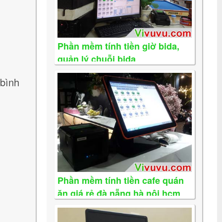
Phần mềm tính tiền giờ bida,
quản lý chuỗi bida
 bình
Phần mềm tính tiền cafe quán
ăn giá rẻ đà nẵng hà nội hcm