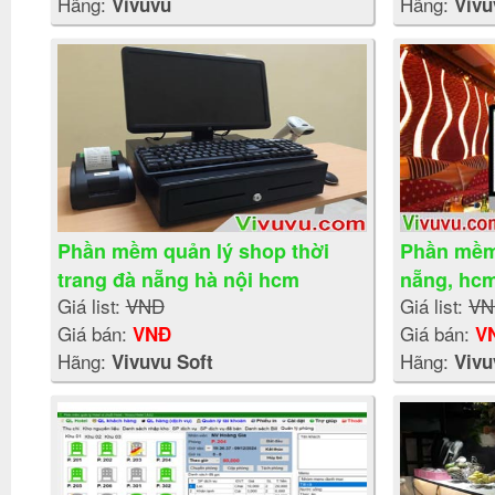
Hãng:
Hãng:
Vivuvu
Vivu
Phần mềm quản lý shop thời
Phần mềm
trang đà nẵng hà nội hcm
nẵng, hcm
Giá list:
VNĐ
Giá list:
VN
karaoke
Giá bán:
Giá bán:
VNĐ
V
Hãng:
Hãng:
Vivuvu Soft
Vivu