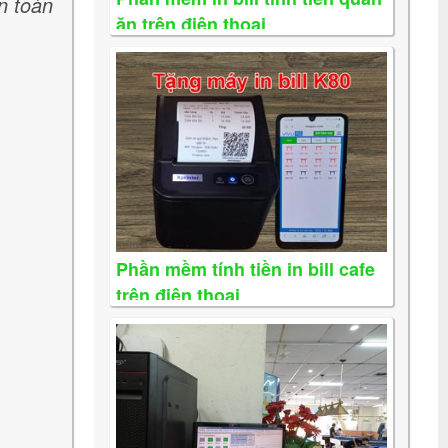
n toàn
ăn trên điện thoại
Phần mềm tính tiền in bill cafe
trên điện thoại