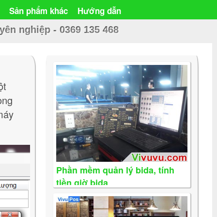
Sản phẩm khác
Hướng dẫn
uyên nghiệp -
0369 135 468
ột
ong
 máy
Phần mềm quản lý bida, tính
tiền giờ bida