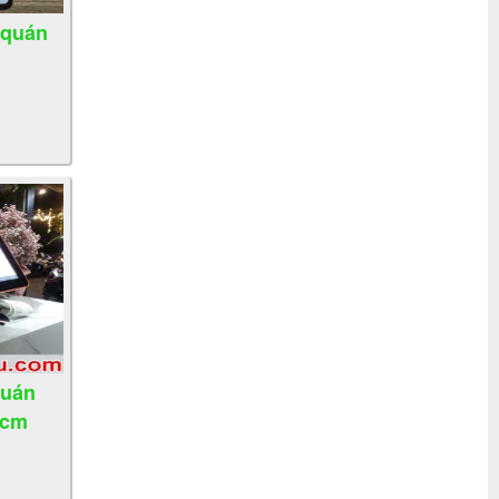
 quán
quán
hcm