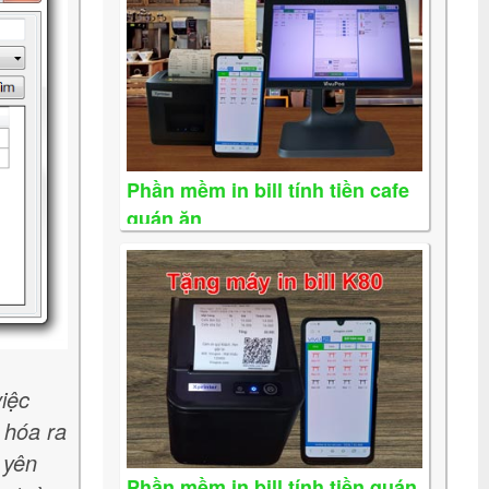
Phần mềm in bill tính tiền cafe
quán ăn
iệc
 hóa ra
 yên
Phần mềm in bill tính tiền quán