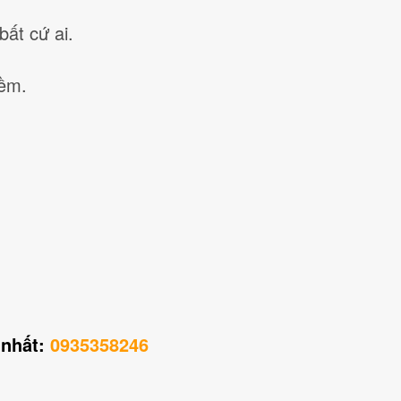
ất cứ ai.
mềm.
 nhất:
0935358246