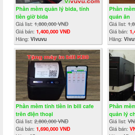
Phần mềm quản lý bida, tính
Phần mềm i
tiền giờ bida
quán ăn
Giá list:
1,800,000 VNĐ
Giá list:
1,
Giá bán:
Giá bán:
1,400,000 VNĐ
1,
Hãng:
Hãng:
Vivuvu
Vivu
Phần mềm tính tiền in bill cafe
Phần mềm 
trên điện thoại
quản lý c
Giá list:
2,800,000 VNĐ
Giá list:
VN
Giá bán:
Giá bán:
1,690,000 VNĐ
V