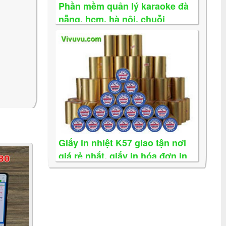
Phần mềm quản lý karaoke đà
nẵng, hcm, hà nội, chuỗi
karaoke
Giấy in nhiệt K57 giao tận nơi
giá rẻ nhất, giấy in hóa đơn in
bill