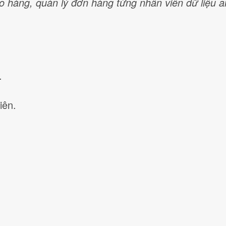
o hàng, quản lý đơn hàng từng nhân viên dữ liệu a
.
iên.