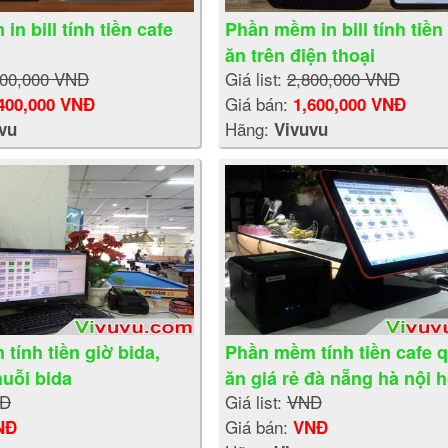
n bill tính tiền cafe
Phần mềm in bill tính tiền
ăn trên điện thoại
800,000 VNĐ
Giá list:
2,800,000 VNĐ
Giá bán:
400,000 VNĐ
1,600,000 VNĐ
Hãng:
vu
Vivuvu
tính tiền giờ bida,
Phần mềm tính tiền cafe 
huỗi bida
ăn giá rẻ đà nẵng hà nội 
Đ
Giá list:
VNĐ
Giá bán:
NĐ
VNĐ