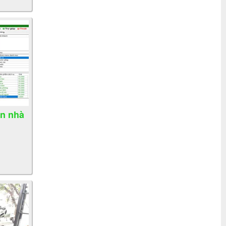
ền nhà