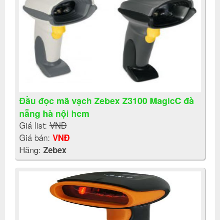
Đầu đọc mã vạch Zebex Z3100 MagicC đà
nẵng hà nội hcm
Giá list:
VNĐ
Giá bán:
VNĐ
Hãng:
Zebex