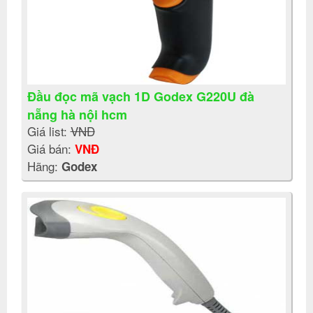
Đầu đọc mã vạch 1D Godex G220U đà
nẵng hà nội hcm
Giá list:
VNĐ
Giá bán:
VNĐ
Hãng:
Godex