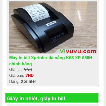
Máy in bill Xprinter đà nẵng K58 XP-58IIH
chính hãng
Giá list:
VNĐ
Giá bán:
VNĐ
Hãng:
Xprinter
Giấy in nhiệt, giấy in bill