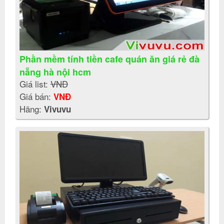
Phần mềm tính tiền cafe quán ăn giá rẻ đà
nẵng hà nội hcm
Giá list:
VNĐ
Giá bán:
VNĐ
Hãng:
Vivuvu