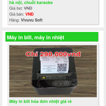
hà nội, chuỗi karaoke
Giá list:
VNĐ
Giá bán:
VNĐ
Hãng:
Vivuvu Soft
Máy in bill, máy in nhiệt
Máy in bill hóa đơn nhiệt giá rẻ