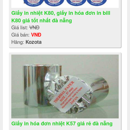
Giấy in nhiệt K80, giấy in hóa đơn in bill
K80 giá tốt nhất đà nẵng
Giá list:
VNĐ
Giá bán:
VNĐ
Hãng:
Kozota
Giấy in hóa đơn nhiệt K57 giá rẻ đà nẵng