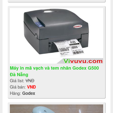
Máy in mã vạch và tem nhãn Godex G500
Đà Nẵng
Giá list:
VNĐ
Giá bán:
VNĐ
Hãng:
Godex