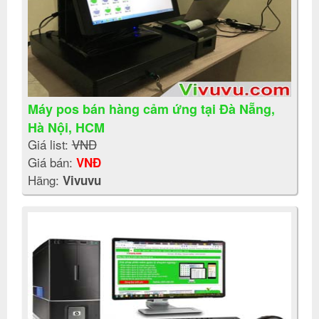
Máy pos bán hàng cảm ứng tại Đà Nẵng,
Hà Nội, HCM
Giá list:
VNĐ
Giá bán:
VNĐ
Hãng:
Vivuvu