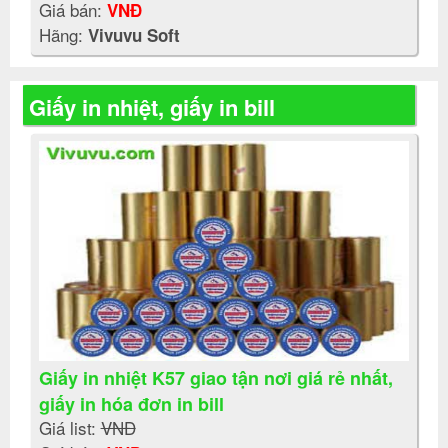
Giá bán:
VNĐ
Hãng:
Vivuvu Soft
Giấy in nhiệt, giấy in bill
Giấy in nhiệt K57 giao tận nơi giá rẻ nhất,
giấy in hóa đơn in bill
Giá list:
VNĐ