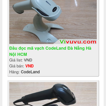
Đầu đọc mã vạch CodeLand Đà Nẵng Hà
Nội HCM
Giá list:
VNĐ
Giá bán:
VNĐ
Hãng:
CodeLand