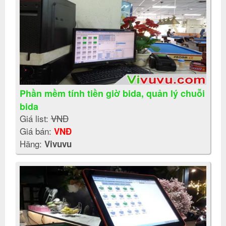
Phần mềm tính tiền giờ bida, quản lý chuỗi
bida
Giá list:
VNĐ
Giá bán:
VNĐ
Hãng:
Vivuvu