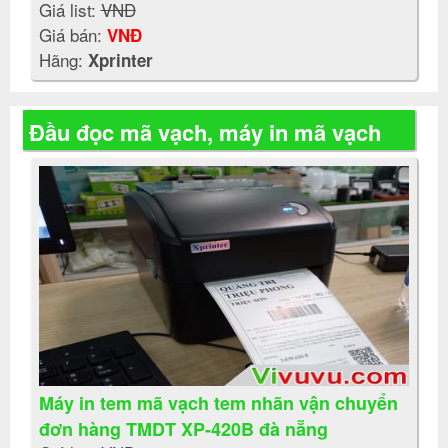
Giá list:
VNĐ
Giá bán:
VNĐ
Hãng:
Xprinter
Đầu đọc mã vạch, máy in mã vạch
Máy in tem mã vạch tem nhãn vận chuyển
đơn hàng TMDT XP-420B đà nẵng