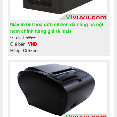
Máy in bill hóa đơn citizen đà nẵng hà nội
hcm chính hãng giá rẻ nhất
Giá list:
VNĐ
Giá bán:
VNĐ
Hãng:
Citizen