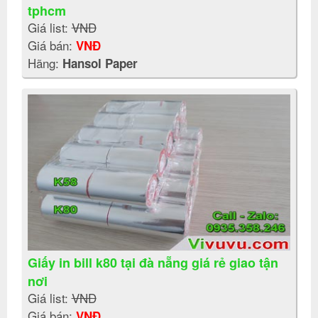
tphcm
Giá list:
VNĐ
Giá bán:
VNĐ
Hãng:
Hansol Paper
Giấy in bill k80 tại đà nẵng giá rẻ giao tận
nơi
Giá list:
VNĐ
Giá bán:
VNĐ