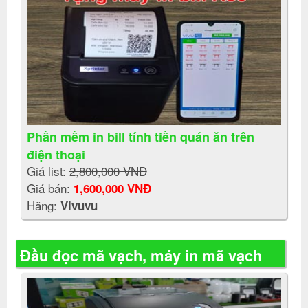
Phần mềm in bill tính tiền quán ăn trên
điện thoại
Giá list:
2,800,000 VNĐ
Giá bán:
1,600,000 VNĐ
Hãng:
Vivuvu
Đầu đọc mã vạch, máy in mã vạch