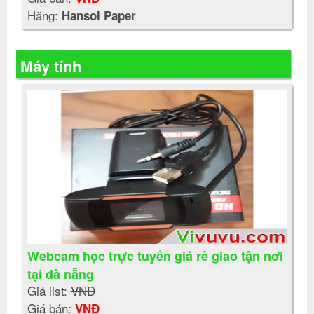
Hãng:
Hansol Paper
Máy tính
Webcam học trực tuyến giá rẻ giao tận nơi
tại đà nẵng
Giá list:
VNĐ
Giá bán:
VNĐ