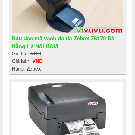
Đầu đọc mã vạch đa tia Zebex Z6170 Đà
Nẵng Hà Nội HCM
Giá list:
VNĐ
Giá bán:
VNĐ
Hãng:
Zebex