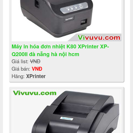
Máy in hóa đơn nhiệt K80 XPrinter XP-
Q200II đà nẵng hà nội hcm
Giá list:
VNĐ
Giá bán:
VNĐ
Hãng:
XPrinter