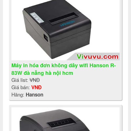
Máy in hóa đơn không dây wifi Hanson R-
83W đà nẵng hà nội hcm
Giá list:
VNĐ
Giá bán:
VNĐ
Hãng:
Hanson