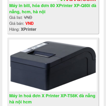
Máy in bill, hóa đơn 80 XPrinter XP-Q80i đà
nẵng, hcm, hà nội
Giá list:
VNĐ
Giá bán:
VNĐ
Hãng:
XPrinter
Máy in hoá đơn X Printer XP-T58K đà nẵng
hà nội hcm