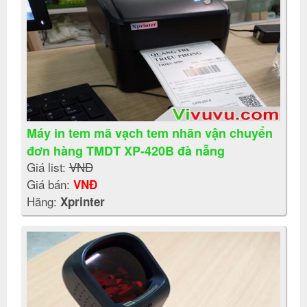
Máy in tem mã vạch tem nhãn vận chuyển
đơn hàng TMDT XP-420B đà nẵng
Giá list:
VNĐ
Giá bán:
VNĐ
Hãng:
Xprinter