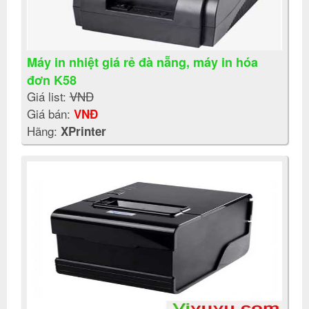
Máy in nhiệt giá rẻ đà nẵng, máy in hóa
đơn K58
Giá list:
VNĐ
Giá bán:
VNĐ
Hãng:
XPrinter