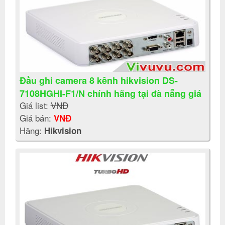
Đầu ghi camera 8 kênh hikvision DS-
7108HGHI-F1/N chính hãng tại đà nẵng giá
Giá list:
VNĐ
rẻ
Giá bán:
VNĐ
Hãng:
Hikvision